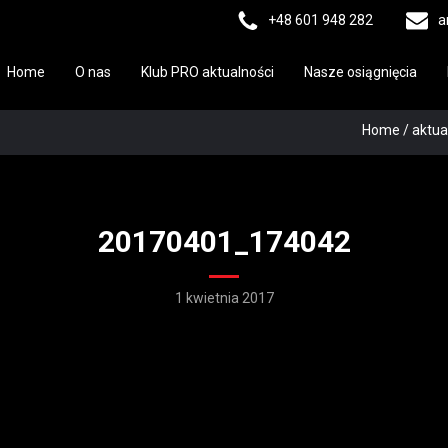
+48 601 948 282
a
Home
O nas
Klub PRO aktualności
Nasze osiągnięcia
Home
/
aktua
20170401_174042
1 kwietnia 2017