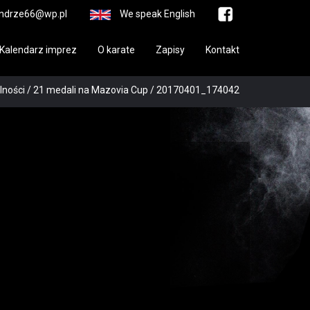
ndrze66@wp.pl
We speak English
Kalendarz imprez
O karate
Zapisy
Kontakt
lności
/
21 medali na Mazovia Cup
/
20170401_174042