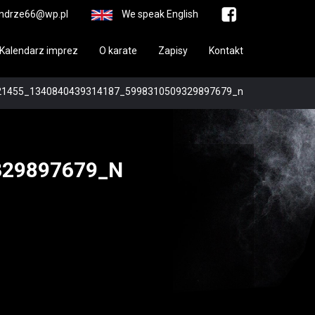
ndrze66@wp.pl
We speak English
Kalendarz imprez
O karate
Zapisy
Kontakt
21455_1340840439314187_5998310509329897679_n
329897679_N