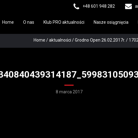
+48 601 948 282
a
Home
O nas
Klub PRO aktualności
Nasze osiągnięcia
Home
/
aktualności
/
Grodno Open 26.02.2017r.
/
170
340840439314187_5998310509
8 marca 2017