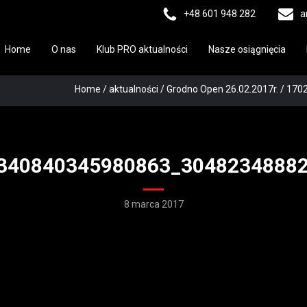
+48 601 948 282
a
Home
O nas
Klub PRO aktualności
Nasze osiągnięcia
Home
/
aktualności
/
Grodno Open 26.02.2017r.
/
170
340840345980863_3048234888
8 marca 2017