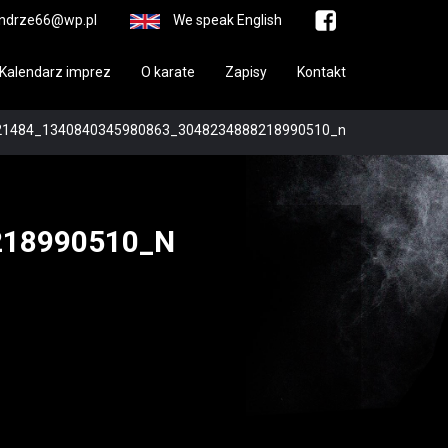
ndrze66@wp.pl
We speak English
Kalendarz imprez
O karate
Zapisy
Kontakt
21484_1340840345980863_3048234888218990510_n
218990510_N