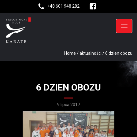
+48 601 948 282
Home
/
aktualności
/
6 dzien obozu
6 DZIEN OBOZU
9 lipca 2017