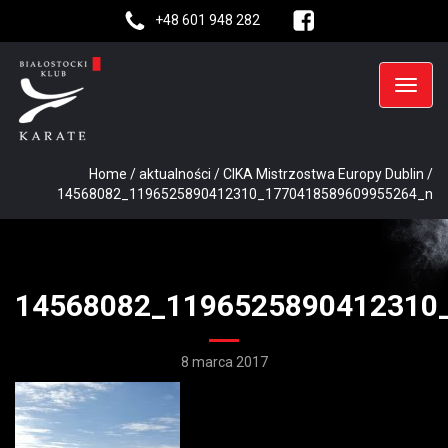
+48 601 948 282
Home
/
aktualności
/
CIKA Mistrzostwa Europy Dublin
/
14568082_1196525890412310_1770418589609955264_n
14568082_1196525890412310
8 marca 2017