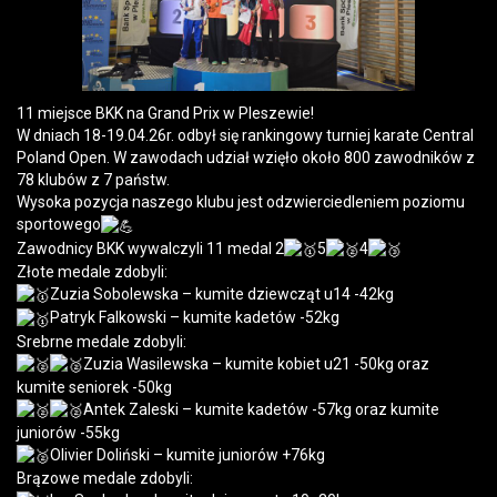
11 miejsce BKK na Grand Prix w Pleszewie!
W dniach 18-19.04.26r. odbył się rankingowy turniej karate Central
Poland Open. W zawodach udział wzięło około 800 zawodników z
78 klubów z 7 państw.
Wysoka pozycja naszego klubu jest odzwierciedleniem poziomu
sportowego
Zawodnicy BKK wywalczyli 11 medal 2
5
4
Złote medale zdobyli:
Zuzia Sobolewska – kumite dziewcząt u14 -42kg
Patryk Falkowski – kumite kadetów -52kg
Srebrne medale zdobyli:
Zuzia Wasilewska – kumite kobiet u21 -50kg oraz
kumite seniorek -50kg
Antek Zaleski – kumite kadetów -57kg oraz kumite
juniorów -55kg
Olivier Doliński – kumite juniorów +76kg
Brązowe medale zdobyli: