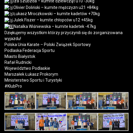
Iza Szubzda – kumite dziewcząt u10 -30kg
Olivier Doliński – kumite mężczyzn u21 +84kg
Łukasz Mroczkowski – kumite kadetów +70kg
Julek Fiszer – kumite chłopców u12 +45kg
Natalka Wiśniewska – kumite kadetek -47kg
Dziękujemy wszystkim którzy przyczynili się do zorganizowana
wyjazdu!
Polska Unia Karate – Polski Związek Sportowy
Podlaska Federacja Sportu
Miasto Białystok
Rafał Rudnicki
Województwo Podlaskie
Marszałek Łukasz Prokorym
Ministerstwo Sportu i Turystyki
#KlubPro