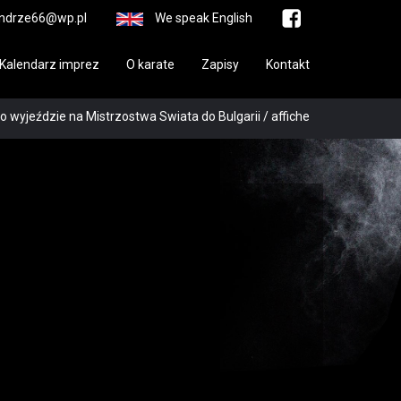
ndrze66@wp.pl
We speak English
Kalendarz imprez
O karate
Zapisy
Kontakt
o wyjeździe na Mistrzostwa Swiata do Bulgarii
/
affiche