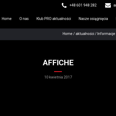
+48 601 948 282
a
Home
O nas
Klub PRO aktualności
Nasze osiągnięcia
Home
/
aktualności
/
Informacje 
AFFICHE
10 kwietnia 2017