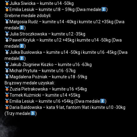
Julka Siwicka – kumite u14 -50kg
Emilia Lesiuk – kumite u18 – 59kg (Dwa medale
)
Srebrne medale zdobyli:
Małgosia Rudź – kumite u14 -40kg i kumite u12 +35kg (Dwa
medale
)
Julia Stroczkowska – kumite u12 -35kg
Paweł Kiryluk – kumite u12 +45kg i kumite u14 -50kg (Dwa
medale
)
Julka Busłowska – kumite u14 -50kg i kumite u16 -45kg (Dwa
medale
)
Jakub Zbigniew Kiszko – kumite u16 -63kg
Michał Prytuła – kumite u16 -57kg
Magdalena Poźniak – kumute u18 -59kg
Brązowy medale uzyskali:
Zuzia Pietrakowska – kumite u16 +54kg
Tomek Kuźmicki – kumite u14 +55kg
Emilia Lesiuk – kumite u16 +54kg (Dwa medale
)
Daria Bałdowska – kata 9 lat, fantom 9lat i kumite u10 -30kg
(Trzy medale
)