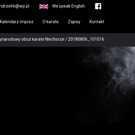
ndrze66@wp.pl
We speak English
Kalendarz imprez
O karate
Zapisy
Kontakt
ynarodowy oboz karate Niechorze
/
20180806_101016