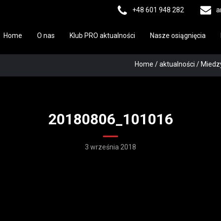
+48 601 948 282
a
Home
O nas
Klub PRO aktualności
Nasze osiągnięcia
Home
/
aktualności
/
Miedz
20180806_101016
3 września 2018