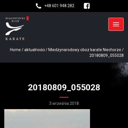
+48 601 948 282
Home
/
aktualności
/
Miedzynarodowy oboz karate Niechorze
/
20180809_055028
20180809_055028
3 września 2018