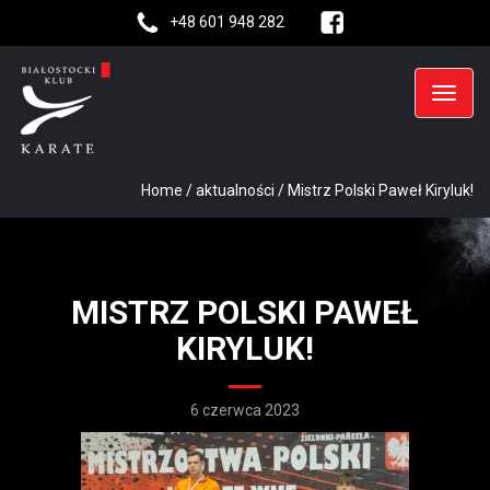
+48 601 948 282
Home
/
aktualności
/
Mistrz Polski Paweł Kiryluk!
MISTRZ POLSKI PAWEŁ
KIRYLUK!
6 czerwca 2023