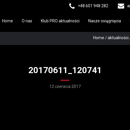
+48 601 948 282
a
Home
O nas
Klub PRO aktualności
Nasze osiągnięcia
Home
/
aktualności
20170611_120741
12 czerwca 2017