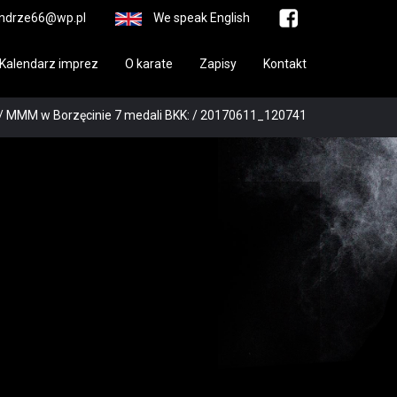
ndrze66@wp.pl
We speak English
Kalendarz imprez
O karate
Zapisy
Kontakt
/
MMM w Borzęcinie 7 medali BKK:
/
20170611_120741