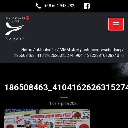
+48 601 948 282
Home
/
aktualności
/
MMM strefy północno-wschodniej
/
186508463_4104162626315274_9041131223810138240_n
186508463_410416262631527
12 sierpnia 2021