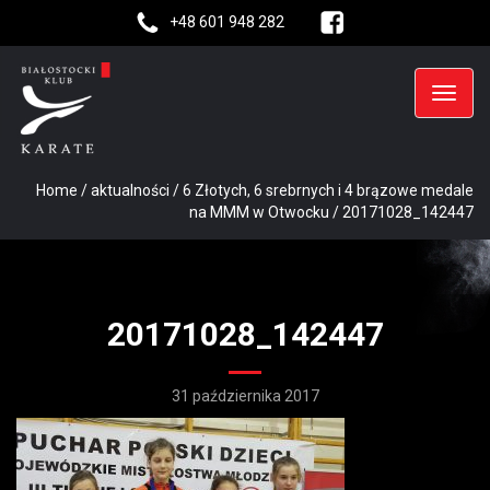
+48 601 948 282
Home
/
aktualności
/
6 Złotych, 6 srebrnych i 4 brązowe medale
na MMM w Otwocku
/
20171028_142447
20171028_142447
31 października 2017