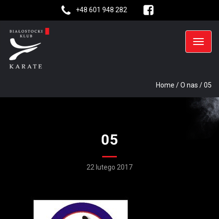
+48 601 948 282
Home
/
O nas
/
05
05
22 lutego 2017