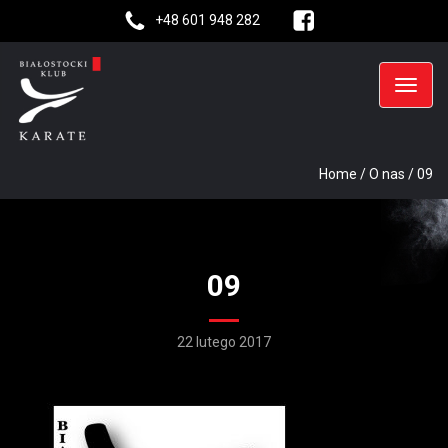
+48 601 948 282
Home
/
O nas
/
09
09
22 lutego 2017