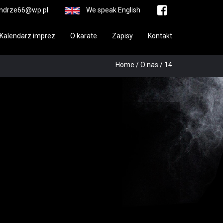
ndrze66@wp.pl
We speak English
Kalendarz imprez
O karate
Zapisy
Kontakt
Home
/
O nas
/
14