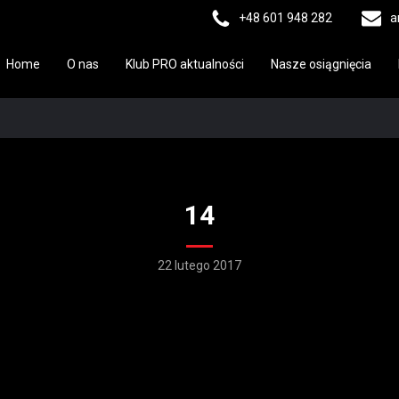
+48 601 948 282
a
Home
O nas
Klub PRO aktualności
Nasze osiągnięcia
14
22 lutego 2017