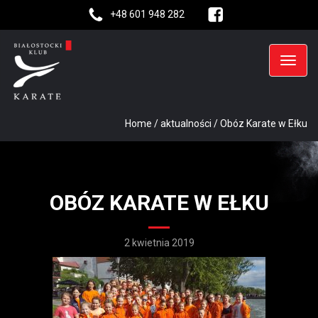
+48 601 948 282
Home
/
aktualności
/
Obóz Karate w Ełku
OBÓZ KARATE W EŁKU
2 kwietnia 2019