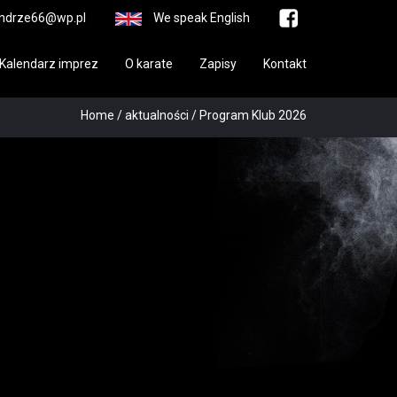
ndrze66@wp.pl
We speak English
Kalendarz imprez
O karate
Zapisy
Kontakt
Home
/
aktualności
/
Program Klub 2026