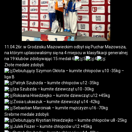
11.04.26r. w Grodzisku Mazowieckim odbył się Puchar Mazowsza,
na którym uplasowaliśmy się na 4 miejscu w klasyfikacji generalnej
na 19 klubów zdobywając 15 medali 6
5
4
Złote medale zdobyli:
Debiutujący Szymon Okłota – kumite chłopców u10 -35kg –
liga B
Patryk Szubzda – kumite chłopców u12 -35kg
Iza Szubzda – kumite dziewcząt u10 -30kg
Roksana Hniedziejko – kumite dziewcząt u12 +45kg
Zosia Łukaszuk – kumite dziewcząt u14 -42kg
Sebastian Marciniak – kumite mężczyzn u16 -70kg
Srebrne medale zdobyli:
Debiutujący Krystian Hniedziejko – kumite chłopców u8 -25kg
Julek Fiszer – kumite chłopców u12 +45kg