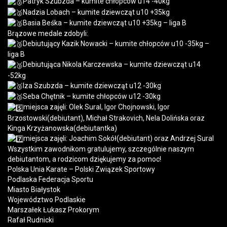
Patryk Szubzda – kumite chłopców u14 -40kg
Nadzia Lobach – kumite dziewcząt u10 +35kg
Basia Beśka – kumite dziewcząt u10 +35kg – liga B
Brązowe medale zdobyli:
Debiutujący Kazik Nowacki – kumite chłopców u10 -35kg –
liga B
Debiutująca Nikola Karczewska – kumite dziewcząt u14
-52kg
Iza Szubzda – kumite dziewcząt u12 -30kg
Seba Chętnik – kumite chłopców u12 -30kg
miejsca zajęli: Olek Sural, Igor Chojnowski, Igor
Brzostowski(debiutant), Michał Strakovich, Nela Dolińska oraz
Kinga Krzyżanowska(debiutantka)
miejsca zajęli: Joachim Sokół(debiutant) oraz Andrzej Sural
Wszystkim zawodnikom gratulujemy, szczególnie naszym
debiutantom, a rodzicom dziękujemy za pomoc!
Polska Unia Karate – Polski Związek Sportowy
Podlaska Federacja Sportu
Miasto Białystok
Województwo Podlaskie
Marszałek Łukasz Prokorym
Rafał Rudnicki